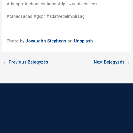
#dataprotectionsolutions #dps #adatvedelem
#tanacsadas #gdpr #adatvedelmibirsag
Photo by
Jovaughn Stephens
on
Unsplash
←
Previous Bejegyzés
Next Bejegyzés
→