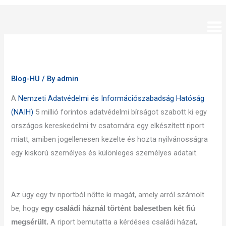
Skip
to
content
Blog-HU
/ By
admin
A
Nemzeti Adatvédelmi és Információszabadság Hatóság
(NAIH)
5 millió forintos adatvédelmi bírságot szabott ki egy
országos kereskedelmi tv csatornára egy elkészített riport
miatt, amiben jogellenesen kezelte és hozta nyilvánosságra
egy kiskorú személyes és különleges személyes adatait.
Az ügy egy tv riportból nőtte ki magát, amely arról számolt
be, hogy
egy családi háznál történt balesetben két fiú
A riport bemutatta a kérdéses családi házat,
megsérült.