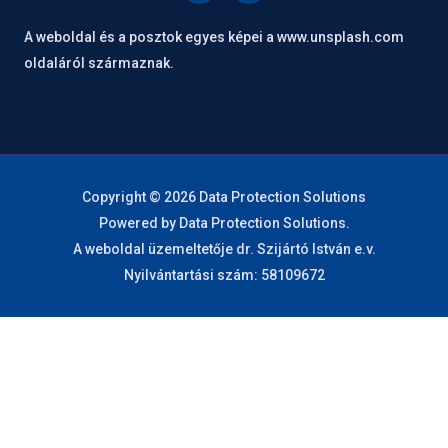
c
n
e
k
A weboldal és a posztok egyes képei a www.unsplash.com
b
e
o
d
oldaláról származnak.
o
i
k
n
Copyright © 2026 Data Protection Solutions
Powered by Data Protection Solutions.
A weboldal üzemeltetője dr. Szijártó István e.v.
Nyilvántartási szám: 58109672