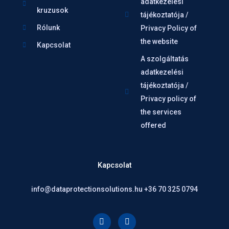
adatkezelési
kruzusok
tájékoztatója /
Rólunk
Privacy Policy of
the website
Kapcsolat
A szolgáltatás
adatkezelési
tájékoztatója /
Privacy policy of
the services
offered
Kapcsolat
info@dataprotectionsolutions.hu +36 70 325 0794
F
L
a
i