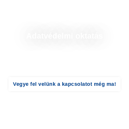
Skip
to
content
Adatvédelmi oktatás
Munkavállalóinak képzése számottevően csökkentheti az
adatvédelmi kockázatokat!
Vegye fel velünk a kapcsolatot még ma!