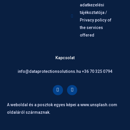
adatkezelési
tájékoztatója /
Privacy policy of
the services
offered
Kapcsolat
info@dataprotectionsolutions.hu +36 70 325 0794
F
L
a
i
c
n
e
k
A weboldal és a posztok egyes képei a www.unsplash.com
b
e
o
d
oldaláról származnak.
o
i
k
n