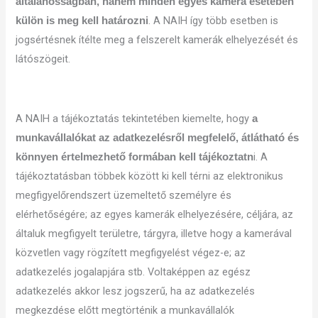
általánosságban, hanem minden egyes kamera esetében
. A NAIH így több esetben is
külön is meg kell határozni
jogsértésnek ítélte meg a felszerelt kamerák elhelyezését és
látószögeit.
A NAIH a tájékoztatás tekintetében kiemelte, hogy
a
munkavállalókat az adatkezelésről megfelelő, átlátható és
i. A
könnyen értelmezhető formában kell tájékoztatn
tájékoztatásban többek között ki kell térni az elektronikus
megfigyelőrendszert üzemeltető személyre és
elérhetőségére; az egyes kamerák elhelyezésére, céljára, az
általuk megfigyelt területre, tárgyra, illetve hogy a kamerával
közvetlen vagy rögzített megfigyelést végez-e; az
adatkezelés jogalapjára stb. Voltaképpen az egész
adatkezelés akkor lesz jogszerű, ha az adatkezelés
megkezdése előtt megtörténik a munkavállalók