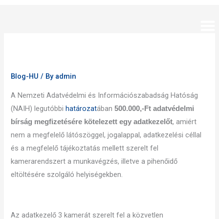
Skip
to
content
Blog-HU
/ By
admin
A Nemzeti Adatvédelmi és Információszabadság Hatóság
(NAIH) legutóbbi
határozat
ában
500.000,-Ft adatvédelmi
, amiért
bírság megfizetésére kötelezett egy adatkezelőt
nem a megfelelő látószöggel, jogalappal, adatkezelési céllal
és a megfelelő tájékoztatás mellett szerelt fel
kamerarendszert a munkavégzés, illetve a pihenőidő
eltöltésére szolgáló helyiségekben.
Az adatkezelő 3 kamerát szerelt fel a közvetlen