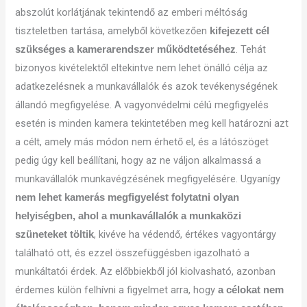
abszolút korlátjának tekintendő az emberi méltóság
tiszteletben tartása, amelyből következően
kifejezett cél
. Tehát
szükséges a kamerarendszer működtetéséhez
bizonyos kivételektől eltekintve nem lehet önálló célja az
adatkezelésnek a munkavállalók és azok tevékenységének
állandó megfigyelése. A vagyonvédelmi célú megfigyelés
esetén is minden kamera tekintetében meg kell határozni azt
a célt, amely más módon nem érhető el, és a látószöget
pedig úgy kell beállítani, hogy az ne váljon alkalmassá a
munkavállalók munkavégzésének megfigyelésére. Ugyanígy
nem lehet kamerás megfigyelést folytatni olyan
helyiségben, ahol a munkavállalók a munkaközi
, kivéve ha védendő, értékes vagyontárgy
szüneteket töltik
található ott, és ezzel összefüggésben igazolható a
munkáltatói érdek. Az előbbiekből jól kiolvasható, azonban
érdemes külön felhívni a figyelmet arra, hogy
a célokat nem