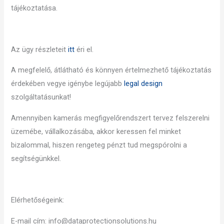
tájékoztatása.
Az ügy részleteit
itt
éri el.
A megfelelő, átlátható és könnyen értelmezhető tájékoztatás
érdekében vegye igénybe legújabb
legal design
szolgáltatásunkat!
Amennyiben kamerás megfigyelőrendszert tervez felszerelni
üzemébe, vállalkozásába, akkor keressen fel minket
bizalommal, hiszen rengeteg pénzt tud megspórolni a
segítségünkkel.
Elérhetőségeink:
E-mail cím: info@dataprotectionsolutions.hu