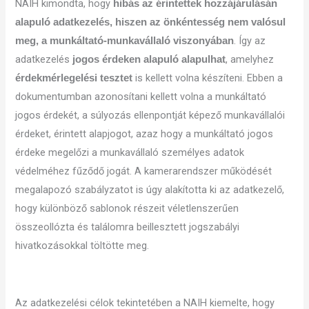
NAIH kimondta, hogy
hibás az érintettek hozzájárulásán
alapuló adatkezelés, hiszen az önkéntesség nem valósul
. Így az
meg, a munkáltató-munkavállaló viszonyában
adatkezelés
, amelyhez
jogos érdeken alapuló alapulhat
is kellett volna készíteni. Ebben a
érdekmérlegelési tesztet
dokumentumban azonosítani kellett volna a munkáltató
jogos érdekét, a súlyozás ellenpontját képező munkavállalói
érdeket, érintett alapjogot, azaz hogy a munkáltató jogos
érdeke megelőzi a munkavállaló személyes adatok
védelméhez fűződő jogát. A kamerarendszer működését
megalapozó szabályzatot is úgy alakította ki az adatkezelő,
hogy különböző sablonok részeit véletlenszerűen
összeollózta és találomra beillesztett jogszabályi
hivatkozásokkal töltötte meg.
Az adatkezelési célok tekintetében a NAIH kiemelte, hogy