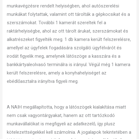
munkavégzésre rendelt helyiségben, ahol autószerelési
munkákat folytattak, valamint ott tárolták a gépkocsikat és a
szerszámokat. További 1 kamerát szereltek fel a
raktárhelyiségbe, ahol az ott tárolt árukat, szerszámokat és
alkatrészeket figyelték meg. 1 db kamera került felszerelésre,
amellyel az ügyfelek fogadására szolgáló ügyfélvárót és
irodát figyelik meg, amelynek látószöge a kasszára és a
bankkártyaleolvasó terminálra is irányul. Végül még 1 kamera
került felszerelésre, amely a konyhahelyiséget az
ebédlőasztalra irányítva figyeli meg.
A NAIH megállapította, hogy a látószögek kialakítása miatt
nem csak vagyontárgyakat, hanem az ott tartózkodó
munkavállalókat is megfigyeli az adatkezelő, így plusz
kötelezettségekkel kell számolnia. A jogalapok tekintetében a