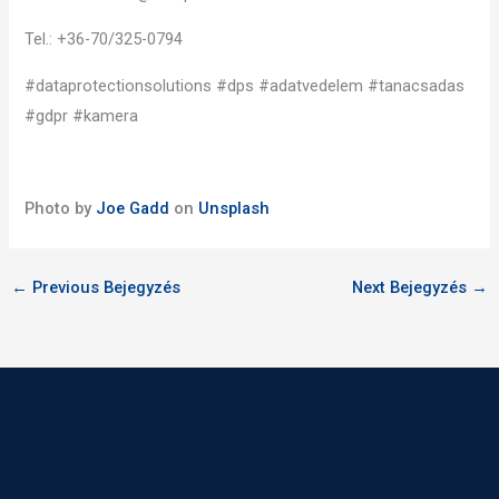
Tel.: +36-70/325-0794
#dataprotectionsolutions #dps #adatvedelem
#tanacsadas
#gdpr #kamera
Photo by
Joe Gadd
on
Unsplash
←
Previous Bejegyzés
Next Bejegyzés
→