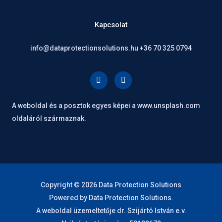
Kapcsolat
info@dataprotectionsolutions.hu +36 70 325 0794
F
L
a
i
c
n
e
k
A weboldal és a posztok egyes képei a www.unsplash.com
b
e
o
d
oldaláról származnak.
o
i
k
n
Copyright © 2026 Data Protection Solutions
Powered by Data Protection Solutions.
A weboldal üzemeltetője dr. Szijártó István e.v.