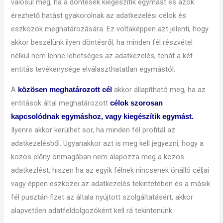
valósul meg, ha a döntések kiegészítik egymást és azok
érezhető hatást gyakorolnak az adatkezelési célok és
eszközök meghatározására. Ez voltaképpen azt jelenti, hogy
akkor beszélünk ilyen döntésről, ha minden fél részvétel
nélkül nem lenne lehetséges az adatkezelés, tehát a két
entitás tevékenysége elválaszthatatlan egymástól.
A
akkor állapítható meg, ha az
közösen meghatározott cél
entitások által meghatározott
célok szorosan
kapcsolódnak egymáshoz, vagy kiegészítik egymást.
Ilyenre akkor kerülhet sor, ha minden fél profitál az
adatkezelésből. Ugyanakkor azt is meg kell jegyezni, hogy a
közös előny önmagában nem alapozza meg a közös
adatkezlést, hiszen ha az egyik félnek nincsenek önálló céljai
vagy éppen eszközei az adatkezelés tekintetében és a másik
fél pusztán fizet az általa nyújtott szolgáltatásért, akkor
alapvetően adatfeldolgozóként kell rá tekintenünk.