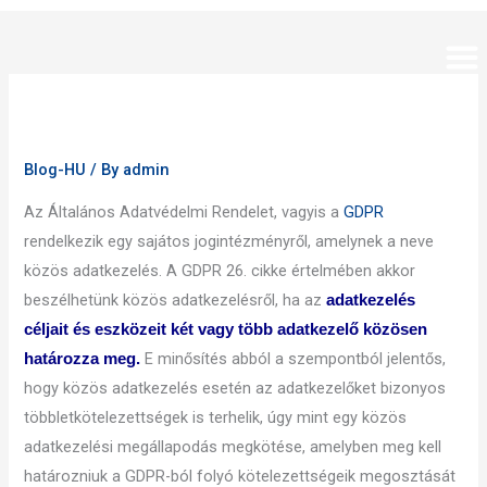
Skip
to
content
Blog-HU
/ By
admin
Az Általános Adatvédelmi Rendelet, vagyis a
GDPR
rendelkezik egy sajátos jogintézményről, amelynek a neve
közös adatkezelés. A GDPR 26. cikke értelmében akkor
beszélhetünk közös adatkezelésről, ha az
adatkezelés
céljait és eszközeit két vagy több adatkezelő közösen
E minősítés abból a szempontból jelentős,
határozza meg.
hogy közös adatkezelés esetén az adatkezelőket bizonyos
többletkötelezettségek is terhelik, úgy mint egy közös
adatkezelési megállapodás megkötése, amelyben meg kell
határozniuk a GDPR-ból folyó kötelezettségeik megosztását