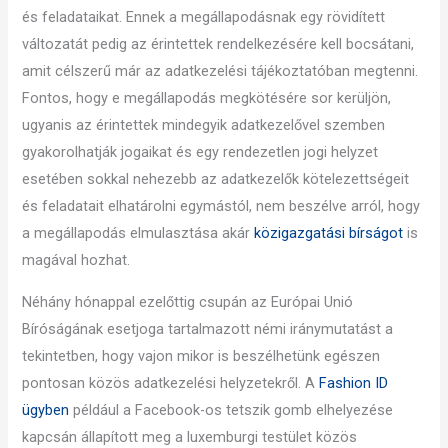
és feladataikat. Ennek a megállapodásnak egy rövidített
változatát pedig az érintettek rendelkezésére kell bocsátani,
amit célszerű már az adatkezelési tájékoztatóban megtenni.
Fontos, hogy e megállapodás megkötésére sor kerüljön,
ugyanis az érintettek mindegyik adatkezelővel szemben
gyakorolhatják jogaikat és egy rendezetlen jogi helyzet
esetében sokkal nehezebb az adatkezelők kötelezettségeit
és feladatait elhatárolni egymástól, nem beszélve arról, hogy
a megállapodás elmulasztása akár
közigazgatási bírságot
is
magával hozhat.
Néhány hónappal ezelőttig csupán az Európai Unió
Bíróságának esetjoga tartalmazott némi iránymutatást a
tekintetben, hogy vajon mikor is beszélhetünk egészen
pontosan közös adatkezelési helyzetekről. A
Fashion ID
ügyben
például a Facebook-os tetszik gomb elhelyezése
kapcsán állapított meg a luxemburgi testület közös