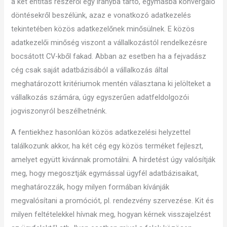
a két entitás részéről egy irányba tartó, egymásba konvergáló
döntésekről beszélünk, azaz e vonatkozó adatkezelés
tekintetében közös adatkezelőnek minősülnek. E közös
adatkezelői minőség viszont a vállalkozástól rendelkezésre
bocsátott CV-kből fakad. Abban az esetben ha a fejvadász
cég csak saját adatbázisából a vállalkozás által
meghatározott kritériumok mentén választana ki jelölteket a
vállalkozás számára, úgy egyszerűen adatfeldolgozói
jogviszonyról beszélhetnénk.
A fentiekhez hasonlóan közös adatkezelési helyzettel
találkozunk akkor, ha két cég egy közös terméket fejleszt,
amelyet együtt kivánnak promotálni. A hirdetést úgy valósítják
meg, hogy megosztják egymással ügyfél adatbázisaikat,
meghatározzák, hogy milyen formában kívánják
megvalósítani a promóciót, pl. rendezvény szervezése. Kit és
milyen feltételekkel hívnak meg, hogyan kérnek visszajelzést