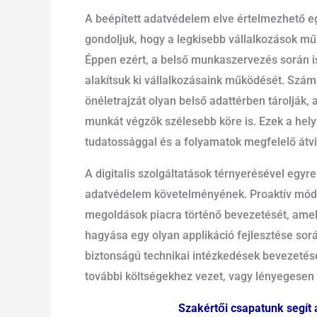
A beépített adatvédelem elve értelmezhető egyfe
gondoljuk, hogy a legkisebb vállalkozások m
Éppen ezért, a belső munkaszervezés során 
alakítsuk ki vállalkozásaink működését. Számo
önéletrajzát olyan belső adattérben tároljá
munkát végzők szélesebb köre is. Ezek a hel
tudatossággal és a folyamatok megfelelő átvil
A digitalis szolgáltatások térnyerésével egyr
adatvédelem követelményének. Proaktív módon
megoldások piacra történő bevezetését, amel
hagyása egy olyan applikáció fejlesztése sor
biztonságú technikai intézkedések bevezetéséh
további költségekhez vezet, vagy lényegesen n
Szakért
ői csapatunk segít