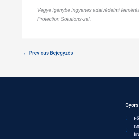
Vegye igénybe ingyenes adatvédelmi felmérésü
Protection Solutions-zel.
←
Previous Bejegyzés
Gyors
Fő
IS
kr