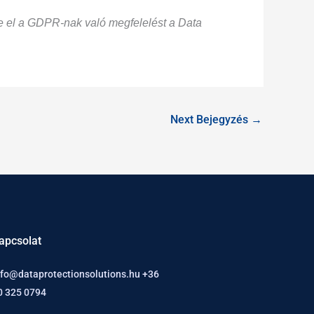
e el a GDPR-nak való megfelelést a Data
Next Bejegyzés
→
apcsolat
nfo@dataprotectionsolutions.hu +36
0 325 0794