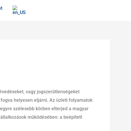
at
tévedéseket, vagy jogszerűtlenségeket
 fogva helyesen eljárni. Az üzleti folyamatok
e egyre szélesebb körben elterjed a magyar
vállalkozások működésében: a beépített