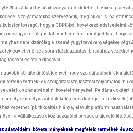
lől a vállalat belső viszonyaira tekintettel, illetve a piaccal 
űködése is folyamatokba szerveződik, még akkor is, ha ez nin
is kulcsfontosságú, hogy a GDPR-ból következő adatvédelmi k
s rossz gyakorlati példát lehet említeni, mint például, hogy a
k, amelyhez nem kizárólag a személyügyi tevékenységeket végző
yzetek egy ellenőrzés során közigazgatási bírsághoz vezethet
ágításával és átalakításával.
e nagyobb körültekintést igényel, hogy szolgáltatásaink kialakí
 történő termék- és szolgáltatásfejlesztési folyamatok működ
yek sértik az adatvédelmi követelményeket. Példának okáért, 
án, amely személyes adatok különleges kategóriáit is kezeli (
ez vezethet (pl. titkosítás hiánya, elavult platform használat
öveli a vállalkozások közigazgatási bírságoknak való kitettsé
 az adatvédelmi követelményeknek megfelelő termékek és szo