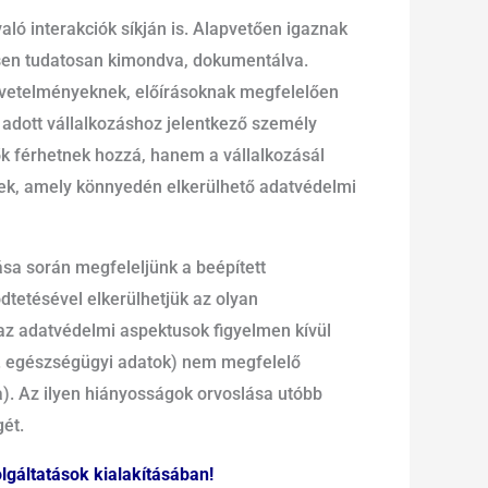
való interakciók síkján is. Alapvetően igaznak
csen tudatosan kimondva, dokumentálva.
övetelményeknek, előírásoknak megfelelően
z adott vállalkozáshoz jelentkező személy
k férhetnek hozzá, hanem a vállalkozásál
nek, amely könnyedén elkerülhető adatvédelmi
tása során megfeleljünk a beépített
tetésével elkerülhetjük az olyan
az adatvédelmi aspektusok figyelmen kívül
pl. egészségügyi adatok) nem megfelelő
a). Az ilyen hiányosságok orvoslása utóbb
gét.
lgáltatások kialakításában
!