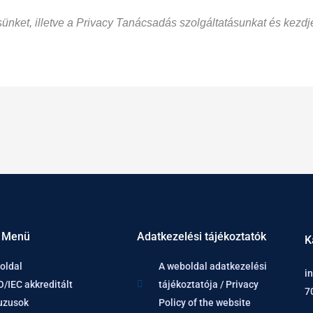
nket, illetve a Privacy Tanácsadás szolgáltatásunkat és kezdj
 Menü
Adatkezelési tájékoztatók
K
oldal
A weboldal adatkezelési
i
O/IEC akkreditált
tájékoztatója / Privacy
7
uzusok
Policy of the website