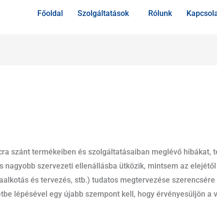
Főoldal
Szolgáltatások
Rólunk
Kapcsol
cra szánt termékeiben és szolgáltatásaiban meglévő hibákat, 
és nagyobb szervezeti ellenállásba ütközik, mintsem az elejétől
égiaalkotás és tervezés, stb.) tudatos megtervezése szerencsér
tbe lépésével egy újabb szempont kell, hogy érvényesüljön a 