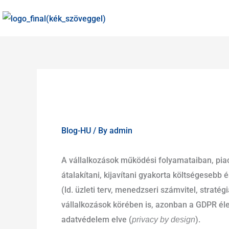
Megszakítás
Skip
to
content
Blog-HU
/ By
admin
A vállalkozások működési folyamataiban, pia
átalakítani, kijavítani gyakorta költségesebb 
(ld. üzleti terv, menedzseri számvitel, strat
vállalkozások körében is, azonban a GDPR éle
adatvédelem elve (
).
privacy by design